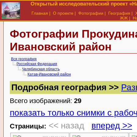
Открытый исследовательский проект «На
Главная
|
О проекте
|
Фотографии
|
География
|
ЖЖ
|
Н
Фотографии Прокудина
Ивановский район
Вся география
Российская Федерация
Челябинская область
Катав-Ивановский район
Подробная география >>
Раз
Всего изображений:
29
показать только снимки с раб
<< назад
вперед >>
Cтраницы: