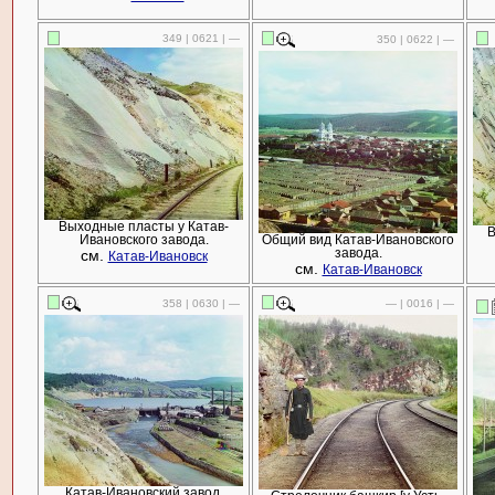
349 | 0621 | —
350 | 0622 | —
Выходные пласты у Катав-
В
Ивановского завода.
Общий вид Катав-Ивановского
см.
завода.
Катав-Ивановск
см.
Катав-Ивановск
358 | 0630 | —
— | 0016 | —
Катав-Ивановский завод.