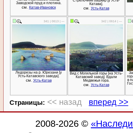
Стрелочник башкир [у Усть-
Заводской пруд и плотина.
Катава].
см.
Катав-Ивановск
см.
Усть-Катав
341 | 0613 | —
342 | 0614 | —
Ледорезы на р. Юрезани [у
За
Вид с Могильной горы [на Усть-
Усть-Катавского завода].
гор
Катавский завод]. Вдали
см.
в п
Усть-Катав
Медвежья гора.
Гос
см.
Усть-Катав
<< назад
вперед >>
Cтраницы:
2008-2026 ©
«Наследи