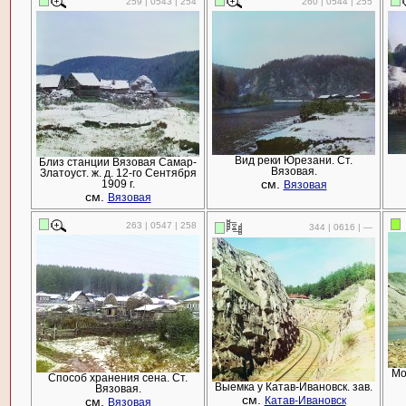
259 | 0543 | 254
260 | 0544 | 255
Вид реки Юрезани. Ст.
Близ станции Вязовая Самар-
Вязовая.
Златоуст. ж. д. 12-го Сентября
см.
1909 г.
Вязовая
см.
Вязовая
263 | 0547 | 258
344 | 0616 | —
Мо
Способ хранения сена. Ст.
Выемка у Катав-Ивановск. зав.
Вязовая.
см.
см.
Катав-Ивановск
Вязовая