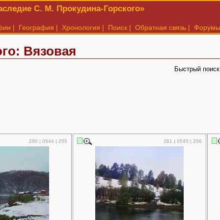
следие С. М. Прокудина-Горского»
фии
|
География
|
Хронология
|
Поиск
|
Обратная связь
|
Форум
го: Вязовая
Быстрый поиск
260 | 0544 | 255
261 | 0545 | 256