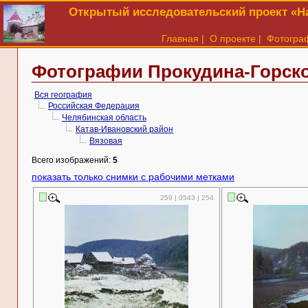
Открытый исследовательский проект «На
Главная
|
О проекте
|
Фотогра
Фотографии Прокудина-Горско
Вся география
Российская Федерация
Челябинская область
Катав-Ивановский район
Вязовая
Всего изображений:
5
показать только снимки с рабочими метками
259 | 0543 | 254