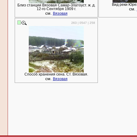
Вид реки Юрез
Близ станции Вязовая Самар-Златоуст. ж. д.
см.
12-го Сентября 1909 г.
см.
Вязовая
263 | 0547 | 258
Способ хранения сена. Ст. Вязовая.
см.
Вязовая