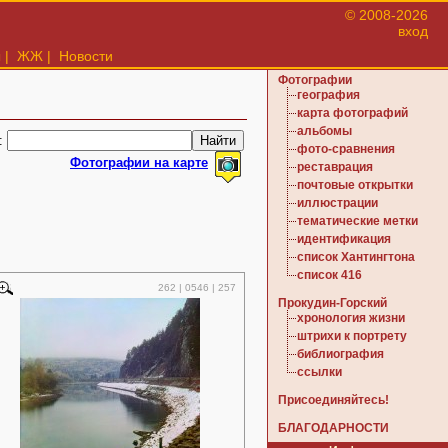
© 2008-2026
вход
ы
|
ЖЖ
|
Новости
Фотографии
география
карта фотографий
альбомы
:
фото-сравнения
Фотографии на карте
реставрация
почтовые открытки
иллюстрации
тематические метки
идентификация
список Хантингтона
список 416
262 | 0546 | 257
Прокудин-Горский
хронология жизни
штрихи к портрету
библиография
ссылки
Присоединяйтесь!
БЛАГОДАРНОСТИ