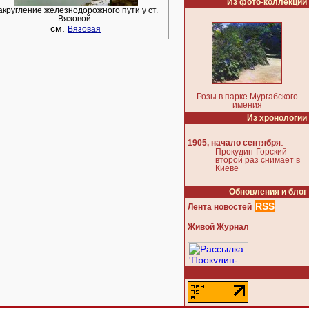
Из фото-коллекции
акругление железнодорожного пути у ст.
Вязовой.
см.
Вязовая
Розы в парке Мургабского
имения
Из хронологии
:
1905, начало сентября
Прокудин-Горский
второй раз снимает в
Киеве
Обновления и блог
RSS
Лента новостей
Живой Журнал