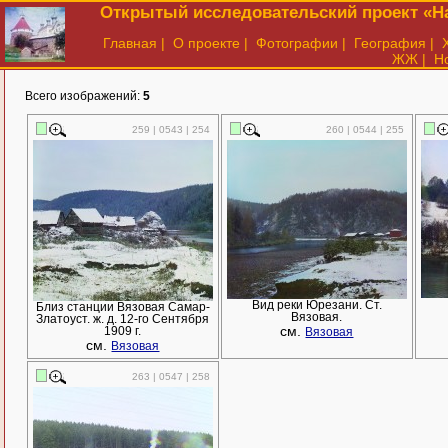
Открытый исследовательский проект «На
Главная
|
О проекте
|
Фотографии
|
География
|
ЖЖ
|
Н
Всего изображений:
5
259 | 0543 | 254
260 | 0544 | 255
Вид реки Юрезани. Ст.
Близ станции Вязовая Самар-
Вязовая.
Златоуст. ж. д. 12-го Сентября
см.
1909 г.
Вязовая
см.
Вязовая
263 | 0547 | 258