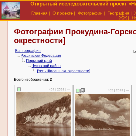
Открытый исследовательский проект «На
Главная
|
О проекте
|
Фотографии
|
География
|
ЖЖ
|
Н
Фотографии Прокудина-Горско
окрестности]
Вся география
Б
Российская Федерация
Пермский край
Чусовской район
[Усть-Шалашная, окрестности]
Всего изображений:
2
464 | 2598 | —
465 | 2599 | —