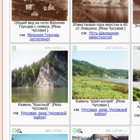
Общий вид на село Верхние
Известковая гора верстах в 40
Этю
Городки с севера. [Река
от Левшина. [Река Чусовая.]
Чусовая.]
см.
[Усть-Шалашная,
см.
[Верхние Городки,
окрестности]
затоплено]
478 | 0714 | —
476 | 0715 | —
Камень "Шайтанский". [Река
Камень "Красный". [Река
Чусовая.]
А
Чусовая]
см.
[Чусовая, река: Чусовской
см.
[Чусовая, река: Чусовской
район]
см
район]
480 | 0718 | —
481 | 0719 | —