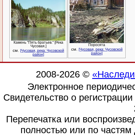
Камень "Пять братьев." [Река
Поросята
Чусовая.]
см.
[Чусовая, река: Чусовской
см.
[Чусовая, река: Чусовской
район]
район]
2008-2026 ©
«Наследи
Электронное периодиче
Свидетельство о регистраци
Перепечатка или воспроизв
полностью или по частям 