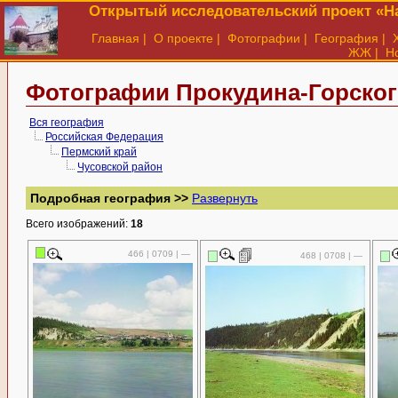
Открытый исследовательский проект «На
Главная
|
О проекте
|
Фотографии
|
География
|
ЖЖ
|
Н
Фотографии Прокудина-Горског
Вся география
Российская Федерация
Пермский край
Чусовской район
Подробная география >>
Развернуть
Всего изображений:
18
466 | 0709 | —
468 | 0708 | —