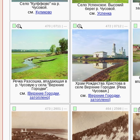
Село "Кул[и]ково" на р.
Село Успенское. Высокий
Чусовой.
за
берег р. Чусовой.
см.
Куликово
см.
Успенка
470 | 0711 | —
472 | 0712 | —
Речка Разсошка, впадающая в
вп
Храм Рождества Христова в
р. Чусовую у села "Верхние
селе Верхние Городки. [Река
Городки".
Чусовая.]
см.
[Верхние Городки,
см.
[Верхние Городки,
затоплено]
затоплено]
473 | 2601 | —
464 | 2598 | —