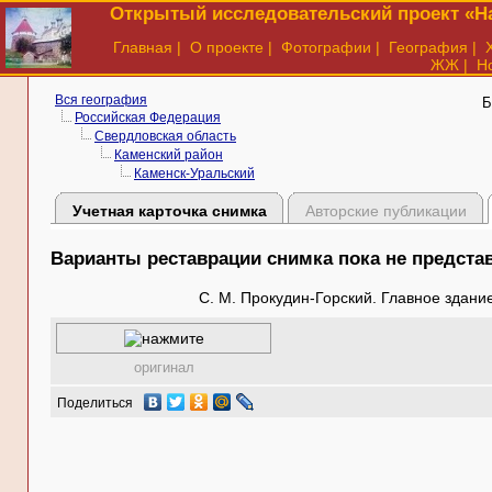
Открытый исследовательский проект «На
Главная
|
О проекте
|
Фотографии
|
География
|
ЖЖ
|
Н
Вся география
Б
Российская Федерация
Свердловская область
Каменский район
Каменск-Уральский
Учетная карточка снимка
Авторские публикации
Варианты реставрации снимка пока не предст
С. М. Прокудин-Горский. Главное здание
оригинал
Поделиться