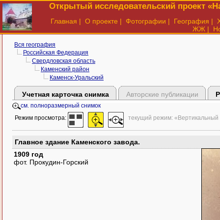
Открытый исследовательский проект «На
Главная
|
О проекте
|
Фотографии
|
География
|
ЖЖ
|
Н
Вся география
Российская Федерация
Свердловская область
Каменский район
Каменск-Уральский
Учетная карточка снимка
Авторские публикации
Р
см. полноразмерный снимок
Режим просмотра:
текущий режим: «Вертикальный
Главное здание Каменского завода.
1909 год
фот. Прокудин-Горский