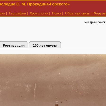
следие С. М. Прокудина-Горского»
фии
|
География
|
Хронология
|
Поиск
|
Обратная связь
|
Форум
Быстрый поиск
Реставрация
100 лет спустя