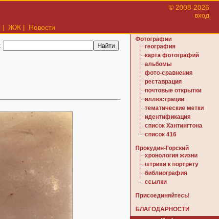
© 2008-2026
вход
ы
|
ЖЖ
|
Новости
Фотографии
:
география
карта фотографий
альбомы
фото-сравнения
реставрация
почтовые открытки
иллюстрации
тематические метки
идентификация
список Хантингтона
список 416
Прокудин-Горский
хронология жизни
штрихи к портрету
библиография
ссылки
Присоединяйтесь!
БЛАГОДАРНОСТИ