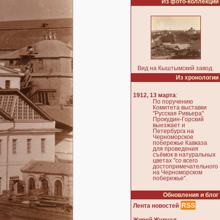
Из фото-коллекции
Вид на Кыштымский завод.
Из хронологии
:
1912, 13 марта
По поручению
Комитета выставки
"Русская Ривьера"
Прокудин-Горский
выезжает и
Петербурга на
Черноморское
побережье Кавказа
для проведения
съёмок в натуральных
цветах "со всего
достопримечательного
на Черноморском
побережье".
Обновления и блог
RSS
Лента новостей
Живой Журнал