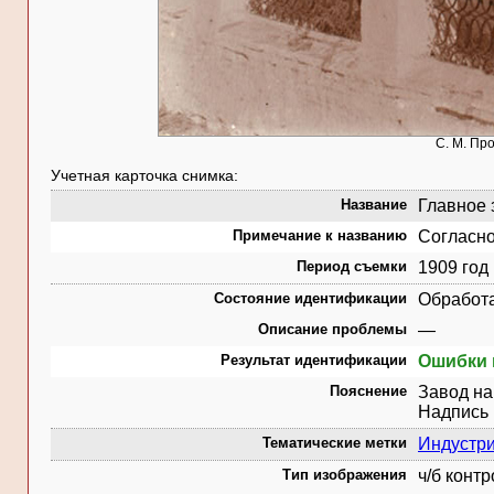
С. М. Пр
Учетная карточка снимка:
Название
Главное 
Примечание к названию
Согласно
Период съемки
1909 год
Состояние идентификации
Обработ
Описание проблемы
—
Результат идентификации
Ошибки 
Пояснение
Завод на
Надпись
Тематические метки
Индустр
Тип изображения
ч/б конт