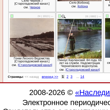
Село Черное. /
Село [Кобона].
[Староладожский канал.]
в
см.
Кобона
см.
Черное
24 | 1913 | —
26 | 0882 | —
Гонки Лесного Ведомства.
Пинхус Карлинский. 84 года. 66
[Староладожский канал.]
с
лет на службе. Надсмотрщик
см.
[Староладожский канал]
Черниговского водоспуска.
см.
[Староладожский канал]
<< назад
вперед >>
1
2
3
...
14
Cтраницы:
2008-2026 ©
«Наследи
Электронное периодиче