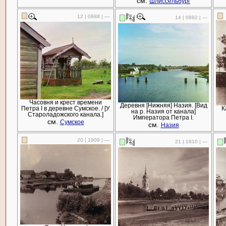
см.
Шлиссельбург
12 | 0888 | —
14 | 0892 | —
Часовня и крест времени
Деревня [Нижняя] Назия. [Вид
Петра I в деревне Сумское. / [У
К
на р. Назия от канала]
Староладожского канала.]
Императора Петра I.
см.
Сумское
см.
Назия
20 | 1909 | —
21 | 1910 | —