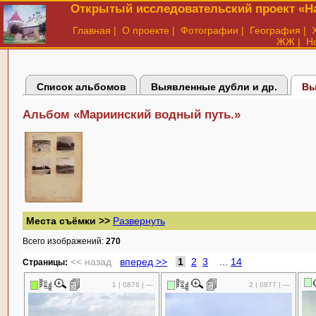
Открытый исследовательский проект «На
Главная
|
О проекте
|
Фотографии
|
География
|
ЖЖ
|
Н
Список альбомов
Выявленные дубли и др.
Вы
Альбом «Мариинский водный путь.»
Места съёмки >>
Развернуть
Всего изображений:
270
<< назад
вперед >>
1
2
3
...
14
Cтраницы:
1 | 0876 | —
2 | 0877 | —