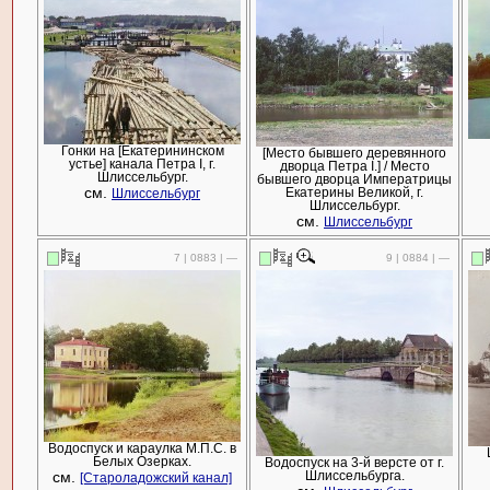
Гонки на [Екатерининском
[Место бывшего деревянного
устье] канала Петра I, г.
дворца Петра I.] / Место
Шлиссельбург.
бывшего дворца Императрицы
см.
Екатерины Великой, г.
Шлиссельбург
Шлиссельбург.
см.
Шлиссельбург
7 | 0883 | —
9 | 0884 | —
Водоспуск и караулка М.П.С. в
Белых Озерках.
Водоспуск на 3-й версте от г.
см.
Шлиссельбурга.
[Староладожский канал]