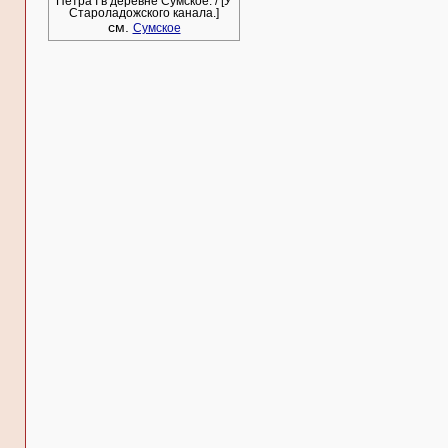
Петра I в деревне Сумское. / [У
Староладожского канала.]
см.
Сумское