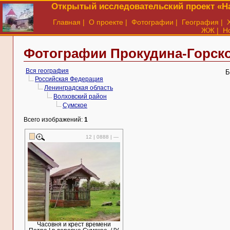
Открытый исследовательский проект «На
Главная
|
О проекте
|
Фотографии
|
География
|
ЖЖ
|
Н
Фотографии Прокудина-Горско
Вся география
Б
Российская Федерация
Ленинградская область
Волховский район
Сумское
Всего изображений:
1
12 | 0888 | —
Часовня и крест времени