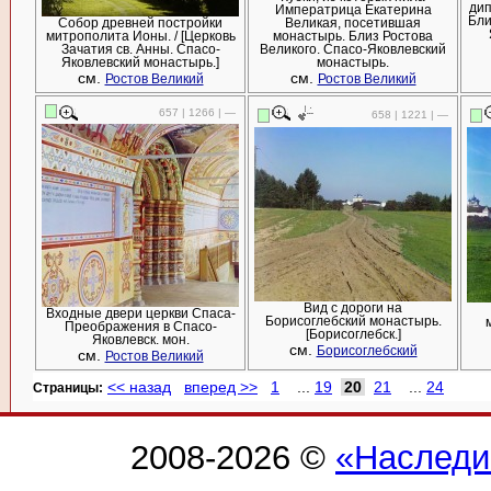
дип
Императрица Екатерина
Бли
Собор древней постройки
Великая, посетившая
митрополита Ионы. / [Церковь
монастырь. Близ Ростова
Зачатия св. Анны. Спасо-
Великого. Спасо-Яковлевский
Яковлевский монастырь.]
монастырь.
см.
см.
Ростов Великий
Ростов Великий
657 | 1266 | —
658 | 1221 | —
Вид с дороги на
Входные двери церкви Спаса-
Борисоглебский монастырь.
Преображения в Спасо-
[Борисоглебск.]
Яковлевск. мон.
см.
Борисоглебский
см.
Ростов Великий
<< назад
вперед >>
1
...
19
20
21
...
24
Cтраницы:
2008-2026 ©
«Наследи