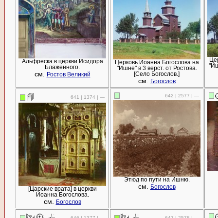
Це
Альфреска в церкви Исидора
Церковь Иоанна Богослова на
"Иш
Блаженного.
"Ишне" в 3 верст. от Ростова.
см.
[Село Богослов.]
Ростов Великий
см.
Богослов
642 | 2577 | —
641 | 1374 | —
Этюд по пути на Ишню.
см.
Богослов
[Царские врата] в церкви
Иоанна Богослова.
см.
Богослов
646 | 1377 | —
647 | 2578 | —