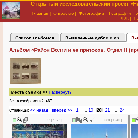
Открытый исследовательский проект «На
Главная
|
О проекте
|
Фотографии
|
География
|
ЖЖ
|
Н
Список альбомов
Выявленные дубли и др.
Вы
Альбом «Район Волги и ее притоков. Отдел II (п
Места съёмки >>
Развернуть
Всего изображений:
467
<< назад
вперед >>
1
...
19
20
21
...
24
Cтраницы:
637 | 1372 | —
638 | 1240 | —