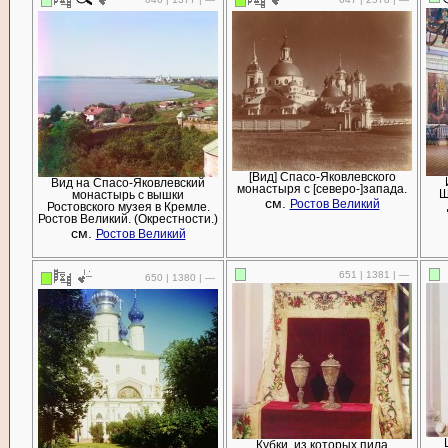
[Вид] Спасо-Яковлевского
Вид на Спасо-Яковлевский
монастыря с [северо-]запада.
Ш
монастырь с вышки
см.
Ростов Великий
Ростовского музея в Кремле.
Ростов Великий. (Окрестности.)
см.
Ростов Великий
651 | 1381 | —
650 | 1380 | —
Кубки, из которых пила