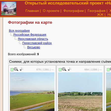
Открытый исследовательский проект «На
Главная
|
О проекте
|
Фотографии
|
География
|
ЖЖ
|
Н
Фотографии на карте
Вся география
Российская Федерация
Ярославская область
Переславский район
Веськово
Всего изображений:
9
Снимки, для которых установлена точка и направление съёмк
676 | 1391 | —
684 | 1398 | —