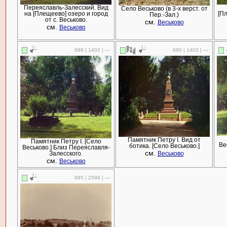
Переяславль-Залесский. Вид
Село Веськово (в 3-х верст. от
на [Плещеево] озеро и город
[Пл
Пер.-Зал.)
от с. Веськово.
см.
Веськово
см.
Веськово
689 | 1402 | —
690 | 1403 | —
Памятник Петру I. Вид от
Памятник Петру I. [Село
Ве
ботика. [Село Веськово.]
Веськово.] Близ Переяславля-
см.
Залесского.
Веськово
см.
Веськово
685 | 2588 | —