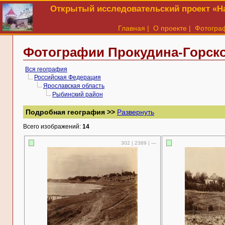
Открытый исследовательский проект «На
Главная
|
О проекте
|
Фотогра
Фотографии Прокудина-Горско
Вся география
Российская Федерация
Ярославская область
Рыбинский район
Подробная география >>
Развернуть
Всего изображений:
14
302 | 2389 | —