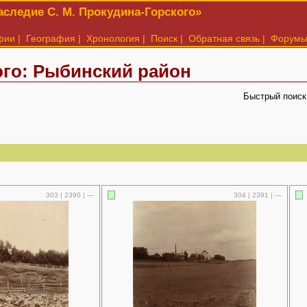
следие С. М. Прокудина-Горского»
фии
|
География
|
Хронология
|
Поиск
|
Обратная связь
|
Форум
го: Рыбинский район
Быстрый поиск
303 | 2390 | —
304 | 2391 | —