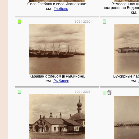
Село Глебово и село Ивановское.
Ремесленная ш
см.
построенная Воденн
Глебово
см.
305 | 2392 | —
Караван с хлебом [в Рыбинске].
Буксирные пар
см.
см.
Рыбинск
309 | 2396 | —