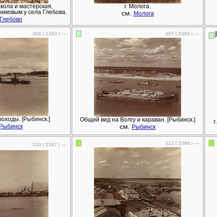
кола и мастерская,
г. Молога.
иковым у села Глебова.
см.
Молога
Глебово
306 | 2393 | —
307 | 2394 | —
оходы. [Рыбинск.]
Общий вид на Волгу и караван. [Рыбинск.]
г
см.
Рыбинск
Рыбинск
312 | 2398 | —
310 | 2397 | —