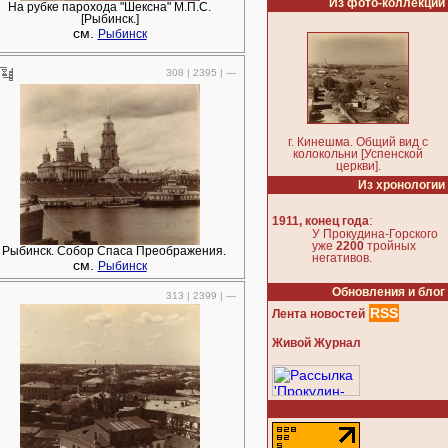
Из фото-коллекции
На рубке парохода "Шексна" М.П.С.
[Рыбинск.]
см.
Рыбинск
308 | 2395 | —
г. Кинешма. Общий вид с
колокольни [Успенской
церкви].
Из хронологии
:
1911, конец года
У Прокудина-Горского
уже
2200
тройных
. Рыбинск. Собор Спаса Преображения.
негативов.
см.
Рыбинск
Обновления и блог
313 | 2399 | —
RSS
Лента новостей
Живой Журнал