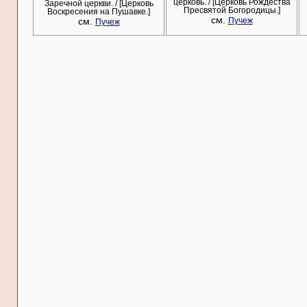
церковь. / [Церковь Рождества
Заречной церкви. / [Церковь
Пресвятой Богородицы.]
Воскресения на Пушавке.]
см.
см.
Пучеж
Пучеж