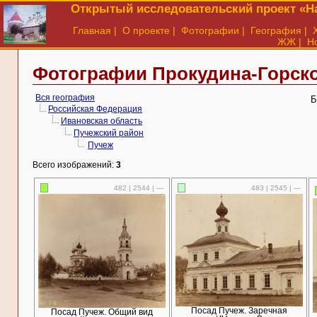
Открытый исследовательский проект «На
Главная
|
О проекте
|
Фотографии
|
География
|
ЖЖ
|
Н
Фотографии Прокудина-Горско
Вся география
Б
Российская Федерация
Ивановская область
Пучежский район
Пучеж
Всего изображений:
3
482 | 2544 | —
483 | 2545 | —
Посад Пучеж. Заречная
Посад Пучеж. Общий вид