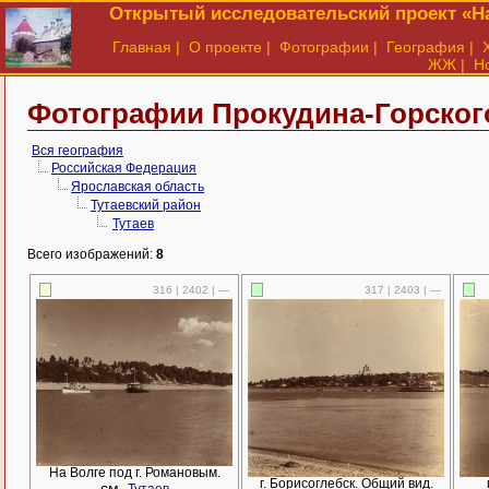
Открытый исследовательский проект «На
Главная
|
О проекте
|
Фотографии
|
География
|
ЖЖ
|
Н
Фотографии Прокудина-Горского
Вся география
Российская Федерация
Ярославская область
Тутаевский район
Тутаев
Всего изображений:
8
316 | 2402 | —
317 | 2403 | —
На Волге под г. Романовым.
г. Борисоглебск. Общий вид.
см.