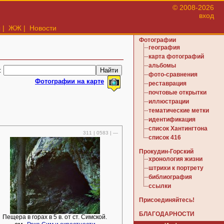
© 2008-2026
вход
ы
|
ЖЖ
|
Новости
Фотографии
география
карта фотографий
альбомы
:
фото-сравнения
Фотографии на карте
реставрация
почтовые открытки
иллюстрации
тематические метки
идентификация
список Хантингтона
311 | 0583 | —
список 416
Прокудин-Горский
хронология жизни
штрихи к портрету
библиография
ссылки
Присоединяйтесь!
БЛАГОДАРНОСТИ
Пещера в горах в 5 в. от ст. Симской.