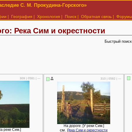
следие С. М. Прокудина-Горского»
фии
|
География
|
Хронология
|
Поиск
|
Обратная связь
|
Форум
о: Река Сим и окрестности
Быстрый поиск
309 | 0581 | —
310 | 0582 | —
На дороге. [У реки Сим.]
см.
На реке Сим.]
Река Сим и окрестности