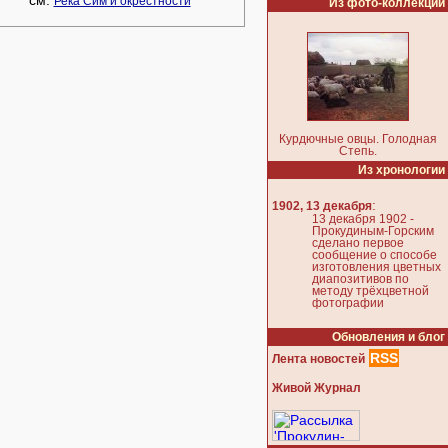
см.
Река Сим и окрестности
Из фото-коллекции
Курдючные овцы. Голодная
Степь.
Из хронологии
:
1902, 13 декабря
13 декабря 1902 -
Прокудиным-Горским
сделано первое
сообщение о способе
изготовления цветных
диапозитивов по
методу трёхцветной
фотографии
Обновления и блог
RSS
Лента новостей
Живой Журнал