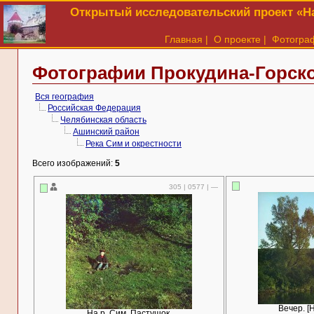
Открытый исследовательский проект «На
Главная
|
О проекте
|
Фотогра
Фотографии Прокудина-Горског
Вся география
Российская Федерация
Челябинская область
Ашинский район
Река Сим и окрестности
Всего изображений:
5
305 | 0577 | —
Вечер. [
На р. Сим. Пастушок.