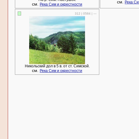
см.
Река Си
см.
Река Сим и окрестности
312 | 0584 | —
Никольский дол в 5 в. от ст. Симской.
см.
Река Сим и окрестности