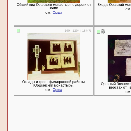
Общий вид Оршского монастыря с дороги от
Вход в Оршский мон
Волги.
см
см.
Орша
190 | 1204 | 184(?)
Оклады и крест филигранной работы.
Оршский Вознесе
[Оршинский монастырь.]
верстах от Т
см.
Орша
см