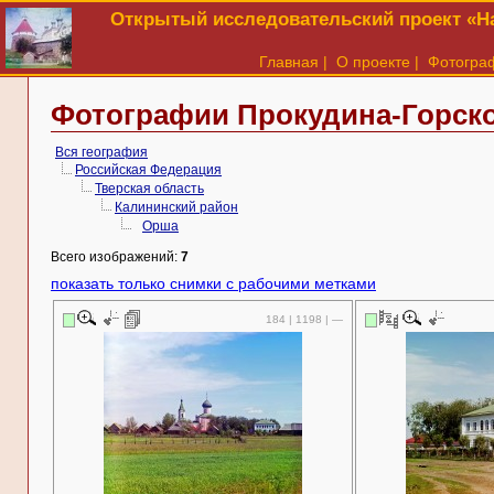
Открытый исследовательский проект «На
Главная
|
О проекте
|
Фотогра
Фотографии Прокудина-Горско
Вся география
Российская Федерация
Тверская область
Калининский район
Орша
Всего изображений:
7
показать только снимки с рабочими метками
184 | 1198 | —