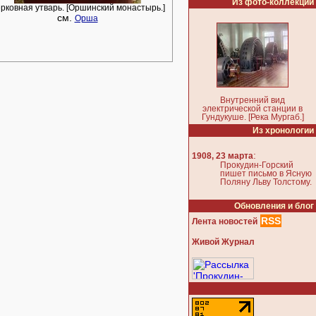
Из фото-коллекции
рковная утварь. [Оршинский монастырь.]
см.
Орша
Внутренний вид
электрической станции в
Гундукуше. [Река Мургаб.]
Из хронологии
:
1908, 23 марта
Прокудин-Горский
пишет письмо в Ясную
Поляну Льву Толстому.
Обновления и блог
RSS
Лента новостей
Живой Журнал