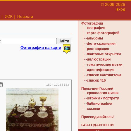
© 2008-2026
вход
ы
|
ЖЖ
|
Новости
Фотографии
география
карта фотографий
альбомы
:
фото-сравнения
Фотографии на карте
реставрация
почтовые открытки
иллюстрации
тематические метки
идентификация
список Хантингтона
список 416
189 | 1203 | 183
Прокудин-Горский
хронология жизни
штрихи к портрету
библиография
ссылки
Присоединяйтесь!
БЛАГОДАРНОСТИ