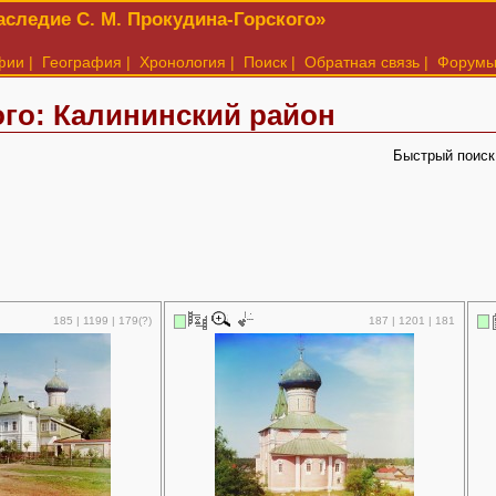
следие С. М. Прокудина-Горского»
фии
|
География
|
Хронология
|
Поиск
|
Обратная связь
|
Форум
го: Калининский район
Быстрый поиск
185 | 1199 | 179(?)
187 | 1201 | 181