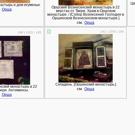
Це
астырь и дом игуменьи.
Оршский Вознесенский монастырь в 22
.
Орша
верстах от Твери. Храм в Оршском
монастыре. / [Собор Вознесения Господня в
Оршинском Вознесенском монастыре.]
см.
Орша
191 | 1205 | 185
188 | 1202 | 185
Складень. [Оршинский монастырь.]
нский монастырь в 22
см.
Орша
вери. Антиминсы.
.
Орша