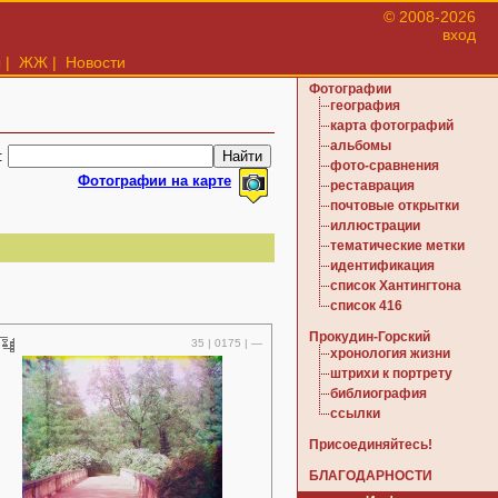
© 2008-2026
вход
ы
|
ЖЖ
|
Новости
Фотографии
география
карта фотографий
альбомы
:
фото-сравнения
Фотографии на карте
реставрация
почтовые открытки
иллюстрации
тематические метки
идентификация
список Хантингтона
список 416
Прокудин-Горский
35 | 0175 | —
хронология жизни
штрихи к портрету
библиография
ссылки
Присоединяйтесь!
БЛАГОДАРНОСТИ