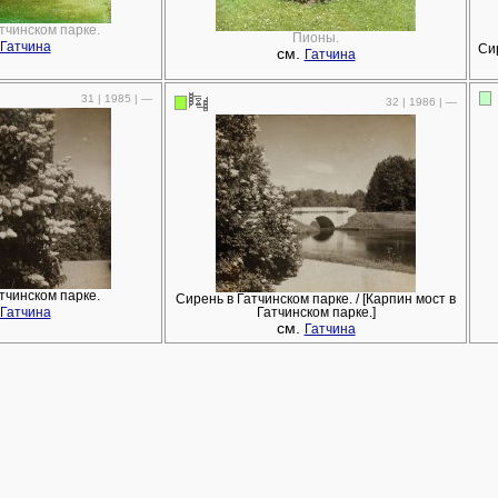
тчинском парке.
Пионы.
Гатчина
Сир
см.
Гатчина
31 | 1985 | —
32 | 1986 | —
тчинском парке.
Сирень в Гатчинском парке. / [Карпин мост в
Гатчина
Гатчинском парке.]
см.
Гатчина