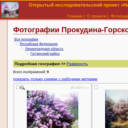
Открытый исследовательский проект «На
Главная
|
О проекте
|
Фотогра
Фотографии Прокудина-Горско
Вся география
Российская Федерация
Ленинградская область
Гатчинский район
Подробная география >>
Развернуть
Всего изображений:
9
показать только снимки с рабочими метками
25 | 0171 | —