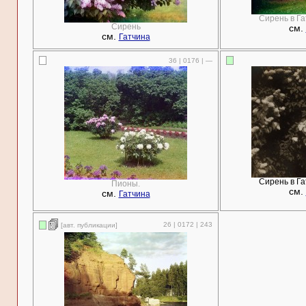
Сирень в Га
Сирень
см.
см.
Гатчина
36 | 0176 | —
Сирень в Га
Пионы.
см.
см.
Гатчина
26 | 0172 | 243
[авт. публикации]