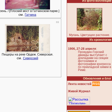
Из фото-коллекции
ень. / [Плоский мост в Гатчинском парке.]
см.
Гатчина
69
Мугань. Цветущее растение.
Из хронологии
:
1906, 27-28 апреля
Прокудин-Горский
Пещеры на реке Ордеж. Сиверская.
дважды выступает с
см.
докладами на секции
Сиверский
фотохимии и
фотографии конгресса
по прикладной химии в
Риме.
Обновления и блог
RSS
Лента новостей
Живой Журнал