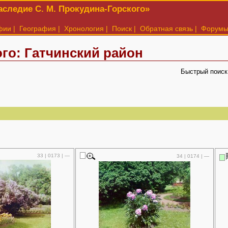
следие С. М. Прокудина-Горского»
фии
|
География
|
Хронология
|
Поиск
|
Обратная связь
|
Форум
го: Гатчинский район
Быстрый поиск
33 | 0173 | —
34 | 0174 | —