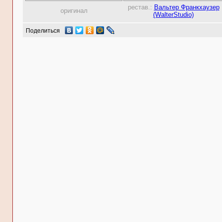
рестав.:
Вальтер Франкхаузер
оригинал
(WalterStudio)
Поделиться