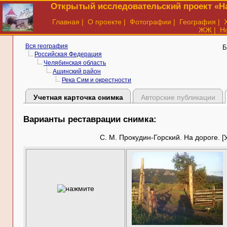
Открытый исследовательский проект «На
Главная
|
О проекте
|
Фотографии
|
География
|
ЖЖ
|
Н
Вся география
Б
Российская Федерация
Челябинская область
Ашинский район
Река Сим и окрестности
Учетная карточка снимка
Авторские публикации
Варианты реставрации снимка:
С. М. Прокудин-Горский. На дороге. [