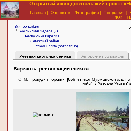
Открытый исследовательский проект «На
Главная
|
О проекте
|
Фотографии
|
География
|
ЖЖ
|
Н
Вся география
Б
Российская Федерация
Республика Карелия
Сегежский район
Узкая Салма (затоплено)
Учетная карточка снимка
Авторские публикации
Варианты реставрации снимка:
С. М. Прокудин-Горский. [856-й пикет Мурманской ж.д. на
губы). / Разъезд Узкая С