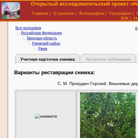
Открытый исследовательский проект «На
Главная
|
О проекте
|
Фотографии
|
География
|
ЖЖ
|
Н
Вся география
Б
Российская Федерация
Тверская область
Ржевский район
Ржев
Учетная карточка снимка
Авторские публикации
Варианты реставрации снимка:
С. М. Прокудин-Горский. Вишневые дере