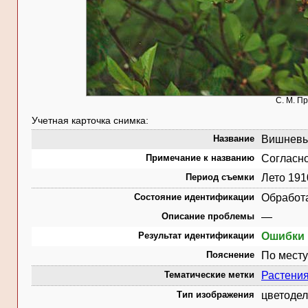
С. М. П
Учетная карточка снимка:
Название
Вишневые
Примечание к названию
Согласно
Период съемки
Лето 191
Состояние идентификации
Обработ
Описание проблемы
—
Результат идентификации
Ошибки 
Пояснение
По месту
Тематические метки
Растени
Тип изображения
цветодел