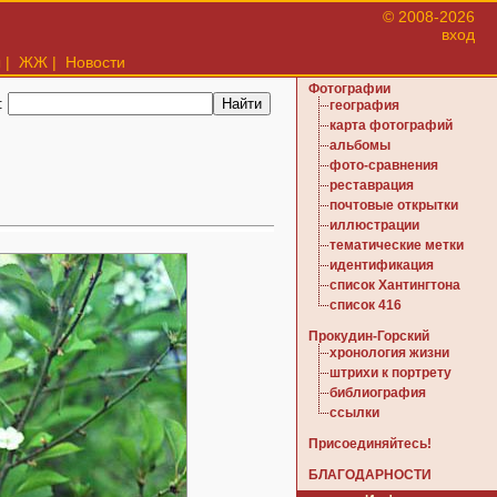
© 2008-2026
вход
ы
|
ЖЖ
|
Новости
Фотографии
:
география
карта фотографий
альбомы
фото-сравнения
реставрация
почтовые открытки
иллюстрации
тематические метки
идентификация
список Хантингтона
список 416
Прокудин-Горский
хронология жизни
штрихи к портрету
библиография
ссылки
Присоединяйтесь!
БЛАГОДАРНОСТИ