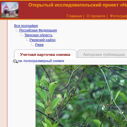
Открытый исследовательский проект «На
Главная
|
О проекте
|
Фотогра
Вся география
Российская Федерация
Тверская область
Ржевский район
Ржев
Учетная карточка снимка
Авторские публикации
см. полноразмерный снимок