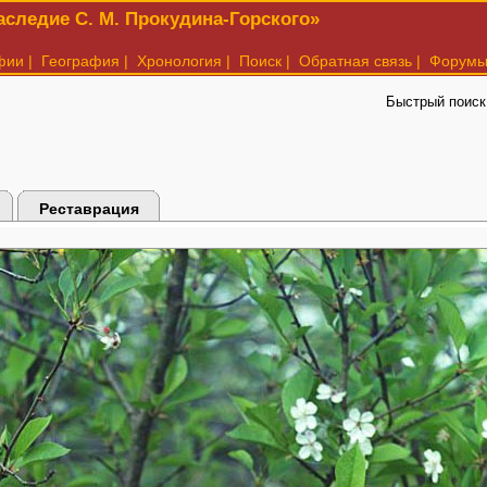
следие С. М. Прокудина-Горского»
фии
|
География
|
Хронология
|
Поиск
|
Обратная связь
|
Форум
Быстрый поиск
Реставрация