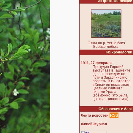
Из фото-коллекции
Этюд на р. Устье близ
Борисоглебска.
Из хронологии
:
1911, 27 февраля
Прокудин-Горский
выступает в Ташкенте,
где он проездом по
пути в Закаспийскую
область. В кинотеатре
«Хива» он показывает
цветные снимки с
видами Урала
(возможно, это была
цветная киносъемка).
Обновления и блог
RSS
Лента новостей
Живой Журнал