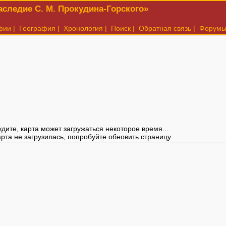
следие С. М. Прокудина-Горского»
фии
|
География
|
Хронология
|
Поиск
|
Обратная связь
|
Форум
дите, карта может загружаться некоторое время...
арта не загрузилась, попробуйте обновить страницу.