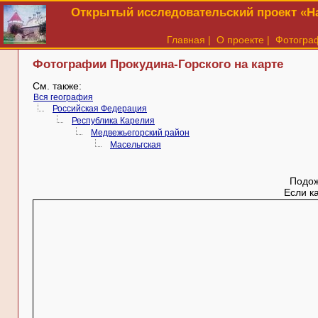
Открытый исследовательский проект «На
Главная
|
О проекте
|
Фотогра
Фотографии Прокудина-Горского на карте
См. также:
Вся география
Российская Федерация
Республика Карелия
Медвежьегорский район
Масельгская
Подож
Если к