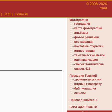
© 2008-2026
вход
ы
|
ЖЖ
|
Новости
Фотографии
география
карта фотографий
альбомы
фото-сравнения
реставрация
почтовые открытки
иллюстрации
тематические метки
идентификация
список Хантингтона
список 416
Прокудин-Горский
хронология жизни
штрихи к портрету
библиография
ссылки
Присоединяйтесь!
БЛАГОДАРНОСТИ