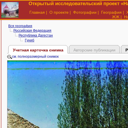
Открытый исследовательский проект «На
Главная
|
О проекте
|
Фотографии
|
География
|
ЖЖ
|
Н
Вся география
Российская Федерация
Республика Дагестан
Гуниб
Учетная карточка снимка
Авторские публикации
Р
см. полноразмерный снимок