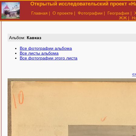
Открытый исследовательский проект «На
Главная
|
О проекте
|
Фотографии
|
География
|
ЖЖ
|
Н
Aльбом:
Кавказ
Все фотографии альбома
Все листы альбома
Все фотографии этого листа
<