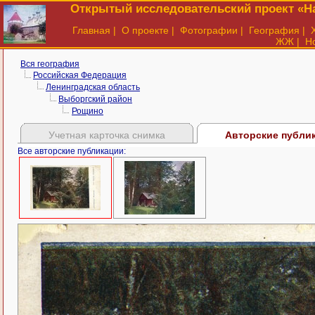
Открытый исследовательский проект «На
Главная
|
О проекте
|
Фотографии
|
География
|
ЖЖ
|
Н
Вся география
Российская Федерация
Ленинградская область
Выборгский район
Рощино
Учетная карточка снимка
Авторские публи
Все авторские публикации: