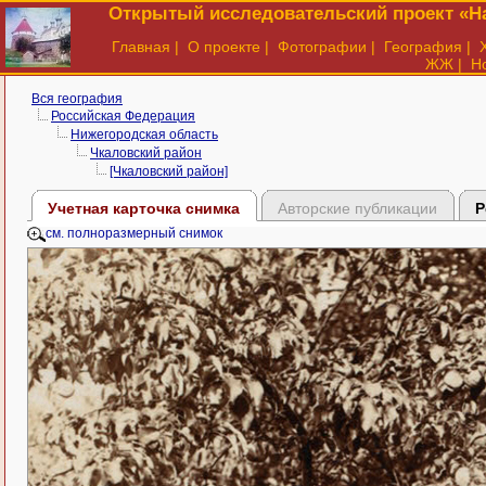
Открытый исследовательский проект «На
Главная
|
О проекте
|
Фотографии
|
География
|
ЖЖ
|
Н
Вся география
Российская Федерация
Нижегородская область
Чкаловский район
[Чкаловский район]
Учетная карточка снимка
Авторские публикации
Р
см. полноразмерный снимок