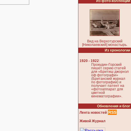
Из фото-коллекции
Вид на Верхотурский
[Николаевский] монастырь.
Из хронологии
:
1920 - 1922
Прокудин-Горский
пишет серию статей
для «Бритиш джорнэл
оф фотографи»
(Британский журнал
по фотографии) и
получает патент на
«фотоаппарат для
цветной
кинематографии».
Обновления и блог
RSS
Лента новостей
Живой Журнал