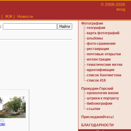
© 2008-2026
вход
ы
|
ЖЖ
|
Новости
Фотографии
к:
география
карта фотографий
альбомы
фото-сравнения
реставрация
почтовые открытки
иллюстрации
тематические метки
идентификация
список Хантингтона
список 416
Прокудин-Горский
хронология жизни
штрихи к портрету
библиография
ссылки
Присоединяйтесь!
011
ово
БЛАГОДАРНОСТИ