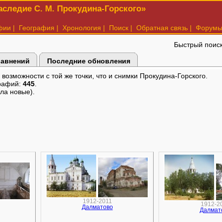
следие С. М. Прокудина-Горского»
фии
|
География
|
Хронология
|
Поиск
|
Обратная связь
|
Форум
Быстрый поис
равнений
Последние обновления
озможности с той же точки, что и снимки Прокудина-Горского.
рафий:
445
.
ла новые).
1912-2011
1912-2
Далматово
Далмат