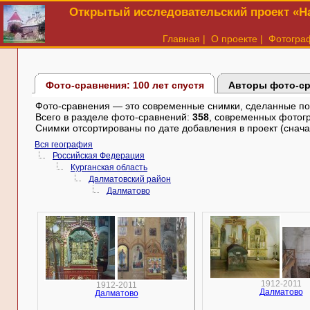
Открытый исследовательский проект «На
Главная
|
О проекте
|
Фотогра
Фото-сравнения: 100 лет спустя
Авторы фото-с
Фото-сравнения — это современные снимки, сделанные по в
Всего в разделе фото-сравнений:
358
, современных фотог
Снимки отсортированы по дате добавления в проект (снача
Вся география
Российская Федерация
Курганская область
Далматовский район
Далматово
1912-2011
1912-2011
Далматово
Далматово