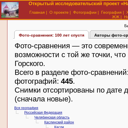
Открытый исследовательский проект «На
Главная
|
О проекте
|
Фотографии
|
География
|
ЖЖ
|
Н
Б
Фото-сравнения: 100 лет спустя
Авторы фото-с
Фото-сравнения — это современ
возможности с той же точки, что
Горского.
Всего в разделе фото-сравнений
фотографий:
445
.
Снимки отсортированы по дате д
(сначала новые).
Вся география
Российская Федерация
Челябинская область
Каслинский район
Касли