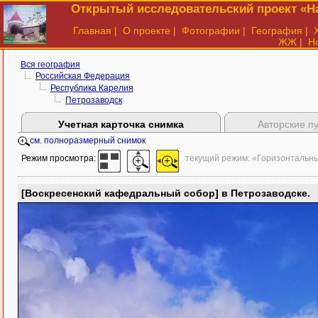
Открытый исследовательский проект «На
Главная
|
О проекте
|
Фотографии
|
География
|
ЖЖ
|
Н
Вся география
Российская Федерация
Республика Карелия
Петрозаводск
Учетная карточка снимка
Авторские п
см. полноразмерный снимок
Режим просмотра:
текущий режим: «Горизонтальн
[Воскресенский кафедральный собор] в Петрозаводске.