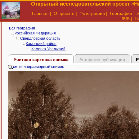
Открытый исследовательский проект «На
Главная
|
О проекте
|
Фотографии
|
География
|
ЖЖ
|
Н
Вся география
Российская Федерация
Свердловская область
Каменский район
Каменск-Уральский
Учетная карточка снимка
Авторские публикации
Р
см. полноразмерный снимок