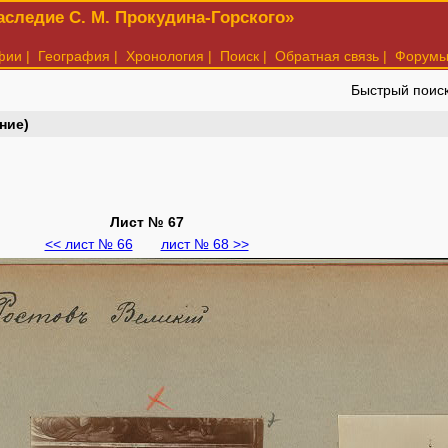
следие С. М. Прокудина-Горского»
фии
|
География
|
Хронология
|
Поиск
|
Обратная связь
|
Форум
Быстрый поис
ние)
Лист № 67
<< лист № 66
лист № 68 >>