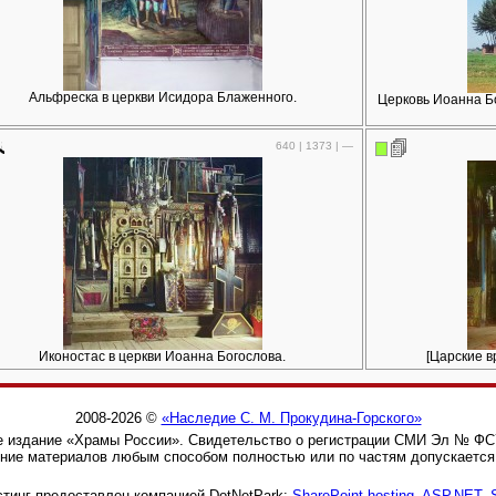
Альфреска в церкви Исидора Блаженного.
Церковь Иоанна Бо
640 | 1373 | —
Иконостас в церкви Иоанна Богослова.
[Царские в
2008-2026 ©
«Наследие С. М. Прокудина-Горского»
 издание «Храмы России». Свидетельство о регистрации СМИ Эл № ФС77
ние материалов любым способом полностью или по частям допускается 
тинг предоставлен компанией DotNetPark:
SharePoint hosting, ASP.NET,