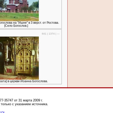
гослова на "Ишне" в 3 верст. от Ростова.
[Село Богослов.]
641 | 1374 | —
рата] в церкви Иоанна Богослова.
-35747 от 31 марта 2009 г.
только с указанием источника.
 SQL