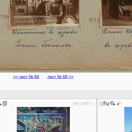
<< лист № 66
лист № 68 >>
637 | 1372 | —