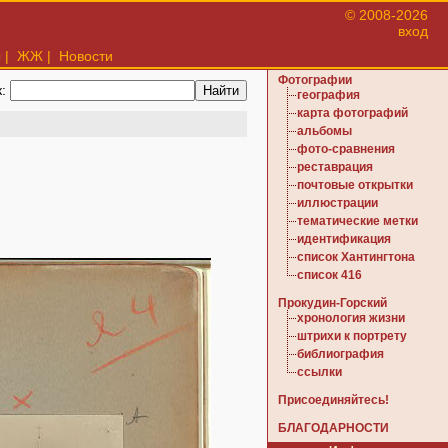
© 2008-2026
вход
ы
|
ЖЖ
|
Новости
Фотографии
к:
география
карта фотографий
альбомы
фото-сравнения
реставрация
почтовые открытки
иллюстрации
тематические метки
идентификация
список Хантингтона
список 416
Прокудин-Горский
хронология жизни
штрихи к портрету
библиография
ссылки
Присоединяйтесь!
БЛАГОДАРНОСТИ