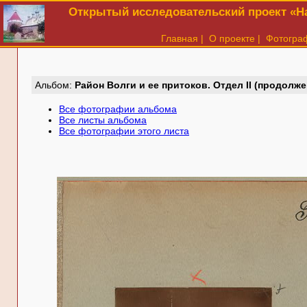
Открытый исследовательский проект «На
Главная
|
О проекте
|
Фотогра
Aльбом:
Район Волги и ее притоков. Отдел II (продолже
Все фотографии альбома
Все листы альбома
Все фотографии этого листа