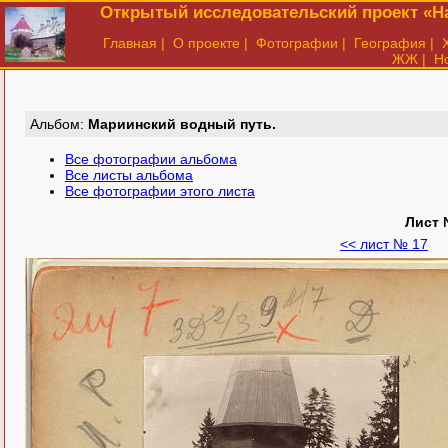
Открытый исследовательский проект «На
Главная
|
О проекте
|
Фотографии
|
География
|
ЖЖ
|
Н
Aльбом:
Мариинский водный путь.
Все фотографии альбома
Все листы альбома
Все фотографии этого листа
Лист 
<< лист № 17