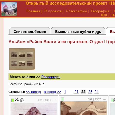
Открытый исследовательский проект «На
Главная
|
О проекте
|
Фотографии
|
География
|
ЖЖ
|
Н
Список альбомов
Выявленные дубли и др.
Вы
Альбом «Район Волги и ее притоков. Отдел II (п
Места съёмки >>
Развернуть
Всего изображений:
467
<< назад
вперед >>
1
...
21
22
23
24
Cтраницы:
682 | 2587 | —
681 | 1396 | —