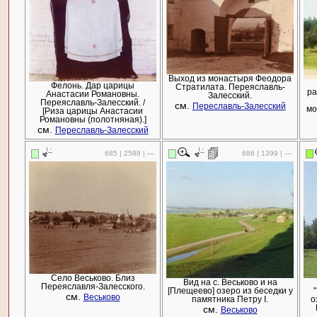
Выход из монастыря Феодора
Фелонь. Дар царицы
Стратилата. Переяславль-
ра
Анастасии Романовны.
Залесский.
Переяславль-Залесский. /
см.
Переславль-Залесский
мо
[Риза царицы Анастасии
Романовны (полотняная).]
см.
Переславль-Залесский
685 | 2588 | —
686 | 1399 | —
Село Веськово. Близ
Вид на с. Веськово и на
Переяславля-Залесского.
[Плещеево] озеро из беседки у
см.
Веськово
памятника Петру I.
о
см.
Веськово