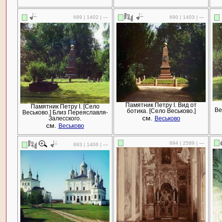
689 | 1402 | —
690 | 1403 | —
Памятник Петру I. Вид от
Памятник Петру I. [Село
Ве
ботика. [Село Веськово.]
Веськово.] Близ Переяславля-
см.
Залесского.
Веськово
см.
Веськово
694 | 2589 | —
693 | 1406 | —