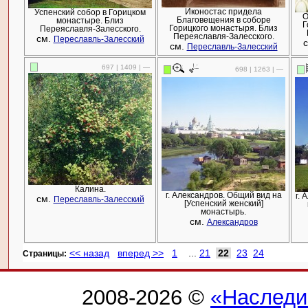
Иконостас придела
Успенский собор в Горицком
О
Благовещения в соборе
монастыре. Близ
Г
Горицкого монастыря. Близ
Переяславля-Залесского.
Переяславля-Залесского.
см.
Переславль-Залесский
см.
Переславль-Залесский
697 | 1409 | —
698 | 1263 | —
Калина.
г. Александров. Общий вид на
г. 
см.
Переславль-Залесский
[Успенский женский]
монастырь.
см.
Александров
<< назад
вперед >>
1
...
21
22
23
24
Cтраницы:
2008-2026 ©
«Наследи