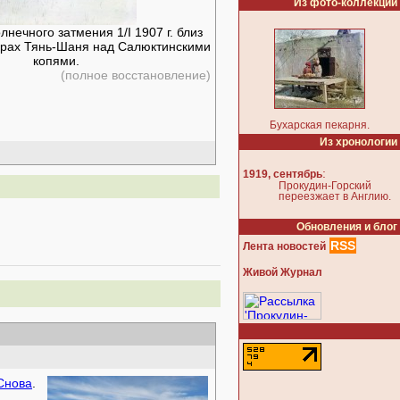
Из фото-коллекции
нечного затмения 1/I 1907 г. близ
горах Тянь-Шаня над Салюктинскими
копями.
(полное восстановление)
Бухарская пекарня.
Из хронологии
:
1919, сентябрь
Прокудин-Горский
переезжает в Англию.
Обновления и блог
RSS
Лента новостей
Живой Журнал
Снова
.