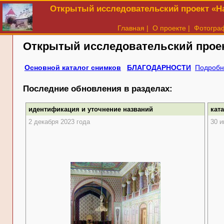
Открытый исследовательский проект «На
Главная
|
О проекте
|
Фотогра
Открытый исследовательский прое
Основной каталог снимков
БЛАГОДАРНОСТИ
Подробн
Последние обновления в разделах:
идентификация и уточнение названий
кат
2 декабря 2023 года
30 и