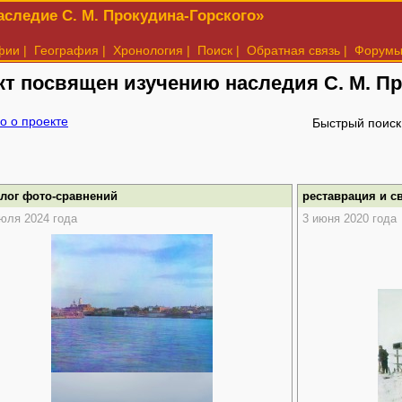
следие С. М. Прокудина-Горского»
фии
|
География
|
Хронология
|
Поиск
|
Обратная связь
|
Форум
кт посвящен изучению наследия
С. М. П
о о проекте
Быстрый поиск
алог фото-сравнений
реставрация и с
юля 2024 года
3 июня 2020 года