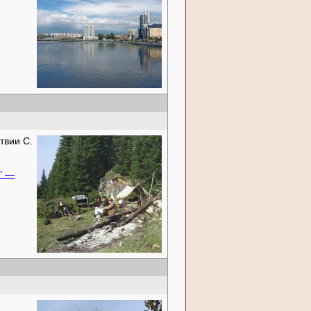
твии С.
" —