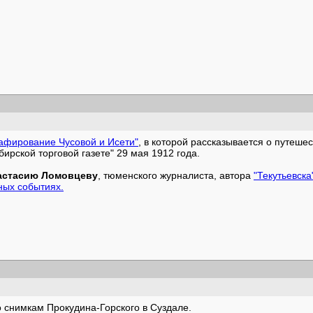
афирование Чусовой и Исети"
, в которой рассказывается о путешес
ирской торговой газете" 29 мая 1912 года.
астасию Ломовцеву
, тюменского журналиста, автора
"Текутьевска
ных событиях.
 снимкам Прокудина-Горского в Суздале.