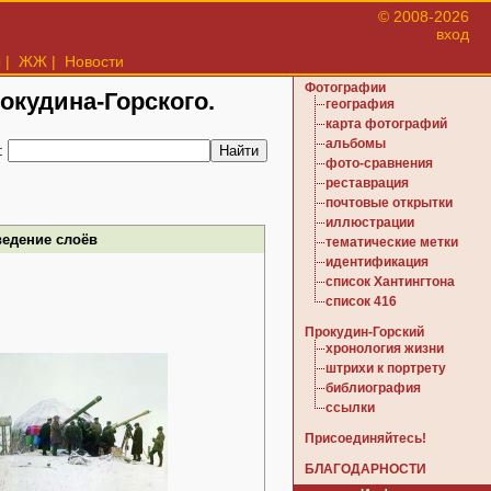
© 2008-2026
вход
ы
|
ЖЖ
|
Новости
Фотографии
рокудина-Горского.
география
карта фотографий
альбомы
:
фото-сравнения
реставрация
почтовые открытки
иллюстрации
ведение слоёв
тематические метки
идентификация
список Хантингтона
список 416
Прокудин-Горский
хронология жизни
штрихи к портрету
библиография
ссылки
Присоединяйтесь!
БЛАГОДАРНОСТИ