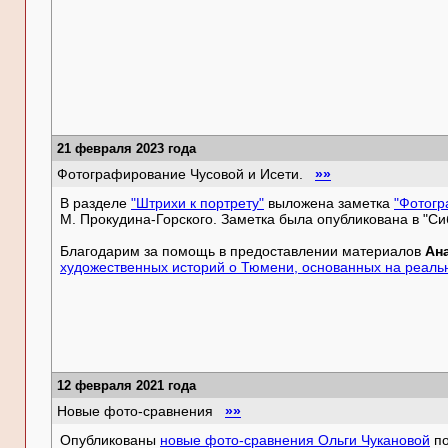
21 февраля 2023 года
Фотографирование Чусовой и Исети.
»»
В разделе
"Штрихи к портрету"
выложена заметка
"Фотогр
М. Прокудина-Горского. Заметка была опубликована в "Сиб
Благодарим за помощь в предоставлении материалов
Ан
художественных историй о Тюмени, основанных на реаль
12 февраля 2021 года
Новые фото-сравнения
»»
Опубликованы
новые фото-сравнения Ольги Чукановой
по