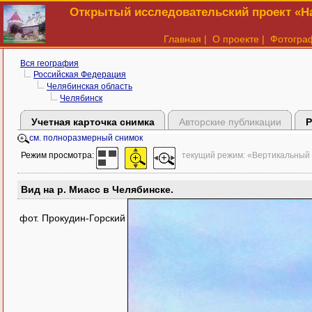
Открытый исследовательский проект «На
Главная
|
О проекте
|
Фотогра
Вся география
Российская Федерация
Челябинская область
Челябинск
Учетная карточка снимка
Авторские публикации
Р
см. полноразмерный снимок
Режим просмотра:
текущий режим: «Вертикальный
Вид на р. Миасс в Челябинске.
фот. Прокудин-Горский