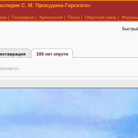
следие С. М. Прокудина-Горского»
фии
|
География
|
Хронология
|
Поиск
|
Обратная связь
|
Форум
Быстрый
еставрация
100 лет спустя
 просмотр»