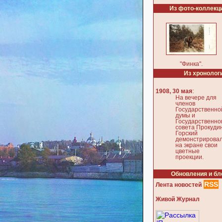
Из фото-коллекц
"Финка".
Из хронолог
:
1908, 30 мая
На вечере для
членов
Государственно
думы и
Государственно
совета Прокуди
Горский
демонстрирова
на экране свои
цветные
проекции.
Обновления и бл
RSS
Лента новостей
Живой Журнал