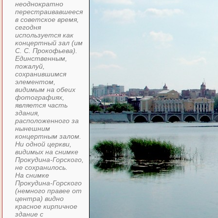
неоднократно
перестраивавшееся
в советское время,
сегодня
используется как
концертный зал (им
С. С. Прокофьева).
Единственным,
пожалуй,
сохранившимся
элементом,
видимым на обеих
фотографиях,
является часть
здания,
расположенного за
нынешним
концертным залом.
Ни одной церкви,
видимых на снимке
Прокудина-Горского,
не сохранилось.
На снимке
Прокудина-Горского
(немного правее от
центра) видно
красное кирпичное
здание с