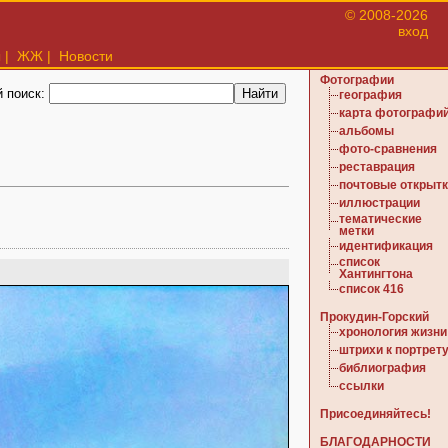
© 2008-2026
вход
ы
|
ЖЖ
|
Новости
Фотографии
 поиск:
география
карта фотографи
альбомы
фото-сравнения
реставрация
почтовые открыт
иллюстрации
тематические
метки
идентификация
список
Хантингтона
список 416
Прокудин-Горский
хронология жизни
штрихи к портрет
библиография
ссылки
Присоединяйтесь!
БЛАГОДАРНОСТИ