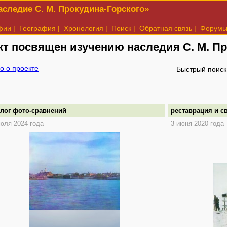
следие С. М. Прокудина-Горского»
фии
|
География
|
Хронология
|
Поиск
|
Обратная связь
|
Форум
кт посвящен изучению наследия
С. М. П
о о проекте
Быстрый поиск
алог фото-сравнений
реставрация и с
юля 2024 года
3 июня 2020 года