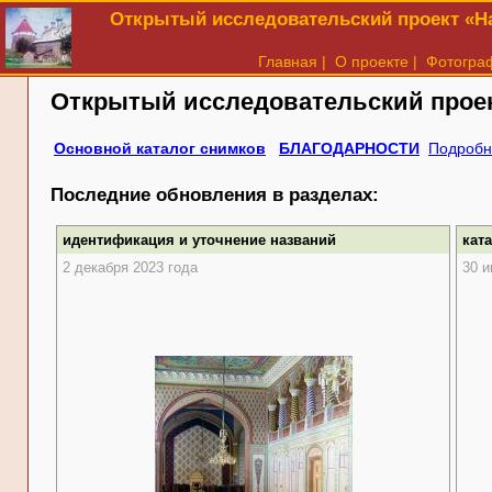
Открытый исследовательский проект «На
Главная
|
О проекте
|
Фотогра
Открытый исследовательский прое
Основной каталог снимков
БЛАГОДАРНОСТИ
Подробн
Последние обновления в разделах:
идентификация и уточнение названий
кат
2 декабря 2023 года
30 и