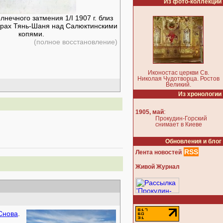
Из фото-коллекции
нечного затмения 1/I 1907 г. близ
горах Тянь-Шаня над Салюктинскими
копями.
(полное восстановление)
Иконостас церкви Св.
Николая Чудотворца. Ростов
Великий.
Из хронологии
:
1905, май
Прокудин-Горский
снимает в Киеве
Обновления и блог
RSS
Лента новостей
Живой Журнал
Снова
.