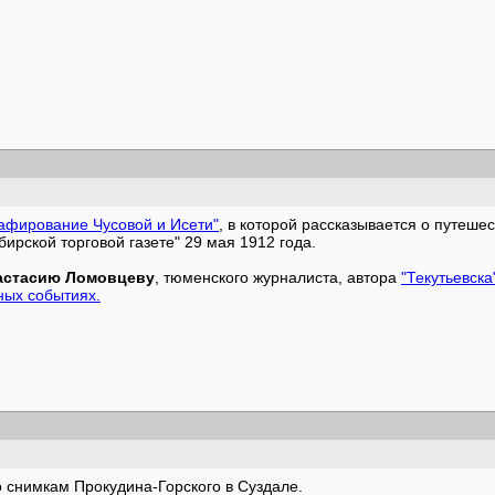
афирование Чусовой и Исети"
, в которой рассказывается о путешес
ирской торговой газете" 29 мая 1912 года.
астасию Ломовцеву
, тюменского журналиста, автора
"Текутьевска
ных событиях.
 снимкам Прокудина-Горского в Суздале.