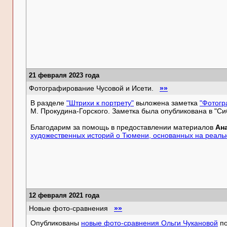
21 февраля 2023 года
Фотографирование Чусовой и Исети.
»»
В разделе
"Штрихи к портрету"
выложена заметка
"Фотогр
М. Прокудина-Горского. Заметка была опубликована в "Сиб
Благодарим за помощь в предоставлении материалов
Ан
художественных историй о Тюмени, основанных на реаль
12 февраля 2021 года
Новые фото-сравнения
»»
Опубликованы
новые фото-сравнения Ольги Чукановой
по