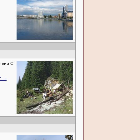
твии С.
" —