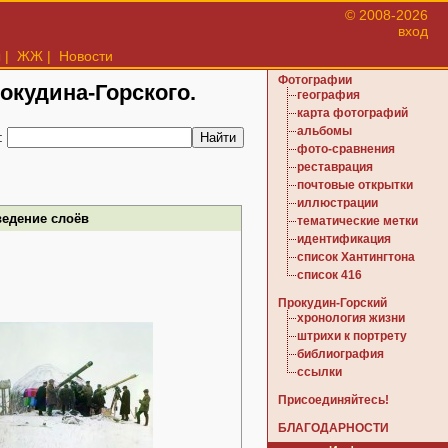
© 2008-2026
вход
ы
|
ЖЖ
|
Новости
Фотографии
рокудина-Горского.
география
карта фотографий
альбомы
:
фото-сравнения
реставрация
почтовые открытки
иллюстрации
ведение слоёв
тематические метки
идентификация
список Хантингтона
список 416
Прокудин-Горский
хронология жизни
штрихи к портрету
библиография
ссылки
Присоединяйтесь!
БЛАГОДАРНОСТИ