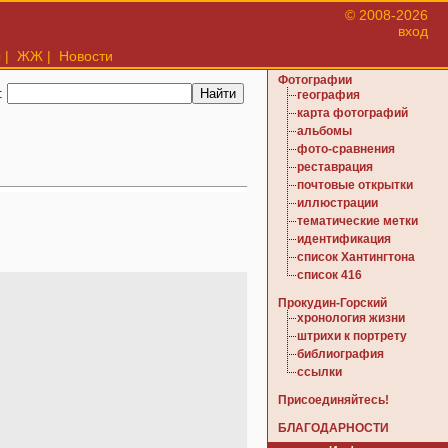
© 2008-2026
вход
ы
|
ЖЖ
|
Новости
Фотографии
:
география
карта фотографий
альбомы
фото-сравнения
реставрация
почтовые открытки
иллюстрации
тематические метки
идентификация
список Хантингтона
список 416
Прокудин-Горский
хронология жизни
штрихи к портрету
библиография
ссылки
Присоединяйтесь!
БЛАГОДАРНОСТИ