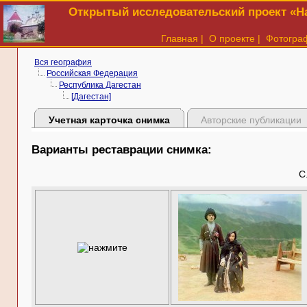
Открытый исследовательский проект «На
Главная
|
О проекте
|
Фотогра
Вся география
Российская Федерация
Республика Дагестан
[Дагестан]
Учетная карточка снимка
Авторские публикации
Варианты реставрации снимка:
С