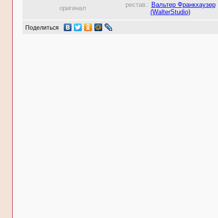
рестав.:
Вальтер Франкхаузер
оригинал
(WalterStudio)
Поделиться