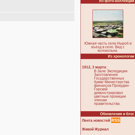
Из фото-коллекции
Южная часть села Ныроб и
въезд в село. Вид с
колокольни.
Из хронологии
:
1912, 3 марта
В Зале Экспедиции
Заготовления
Государственных
бумаг Министерства
финансов Прокудин-
Горский
демонстрировал
цветные проекции
членам
правительства.
Обновления и блог
RSS
Лента новостей
Живой Журнал