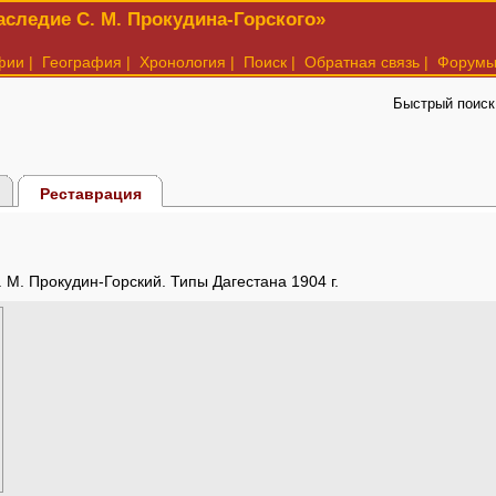
следие С. М. Прокудина-Горского»
фии
|
География
|
Хронология
|
Поиск
|
Обратная связь
|
Форум
Быстрый поиск
Реставрация
. М. Прокудин-Горский. Типы Дагестана 1904 г.