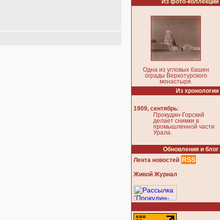
Из фото-коллекции
Одна из угловых башен
ограды Верхотурского
монастыря.
Из хронологии
:
1909, сентябрь
Прокудин-Горский
делает снимки в
промышленной части
Урала.
Обновления и блог
RSS
Лента новостей
Живой Журнал