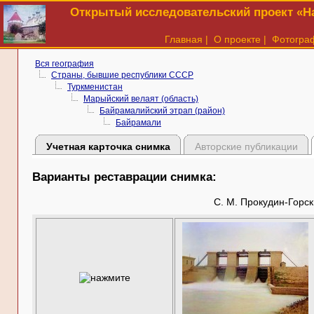
Открытый исследовательский проект «На
Главная
|
О проекте
|
Фотогра
Вся география
Страны, бывшие республики СССР
Туркменистан
Марыйский велаят (область)
Байрамалийский этрап (район)
Байрамали
Учетная карточка снимка
Авторские публикации
Варианты реставрации снимка:
С. М. Прокудин-Горск