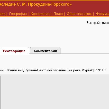
следие С. М. Прокудина-Горского»
фии
|
География
|
Хронология
|
Поиск
|
Обратная связь
|
Форум
Быстрый поиск
Реставрация
Комментарий
ий. Общий вид Султан-Бентской плотины [на реке Мургаб]. 1911 г.