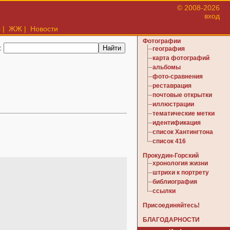
© 2008-2026
вход
ы
|
ЖЖ
|
Новости
Фотографии
:
география
карта фотографий
альбомы
фото-сравнения
реставрация
почтовые открытки
иллюстрации
тематические метки
идентификация
список Хантингтона
список 416
Прокудин-Горский
хронология жизни
штрихи к портрету
библиография
ссылки
Присоединяйтесь!
БЛАГОДАРНОСТИ