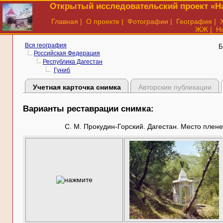
Открытый исследовательский проект «На
Главная
|
О проекте
|
Фотографии
|
География
|
ЖЖ
|
Н
Вся география
Б
Российская Федерация
Республика Дагестан
Гуниб
Учетная карточка снимка
Авторские публикации
Варианты реставрации снимка:
С. М. Прокудин-Горский. Дагестан. Место плене