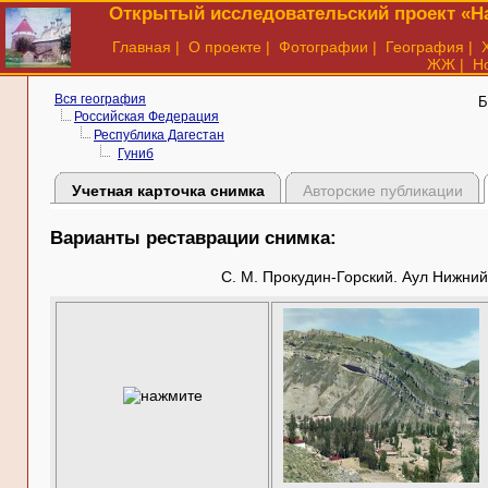
Открытый исследовательский проект «На
Главная
|
О проекте
|
Фотографии
|
География
|
ЖЖ
|
Н
Вся география
Б
Российская Федерация
Республика Дагестан
Гуниб
Учетная карточка снимка
Авторские публикации
Варианты реставрации снимка:
С. М. Прокудин-Горский. Аул Нижний 