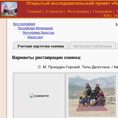
Открытый исследовательский проект «На
Главная
|
О проекте
|
Фотографии
|
География
|
ЖЖ
|
Н
Вся география
Б
Российская Федерация
Республика Дагестан
[Дагестан]
Учетная карточка снимка
Авторские публикации
Варианты реставрации снимка:
С. М. Прокудин-Горский. Типы Дагестана. / Ав