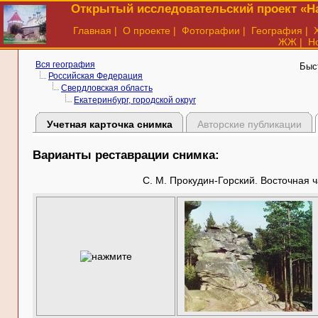
Открытый исследовательский проект «На
Главная
|
О проекте
|
Фотографии
|
География
|
ЖЖ
|
Н
Вся география
Быс
Российская Федерация
Свердловская область
Екатеринбург, городской округ
Учетная карточка снимка
Авторские публикации
Варианты реставрации снимка:
С. М. Прокудин-Горский. Восточная 