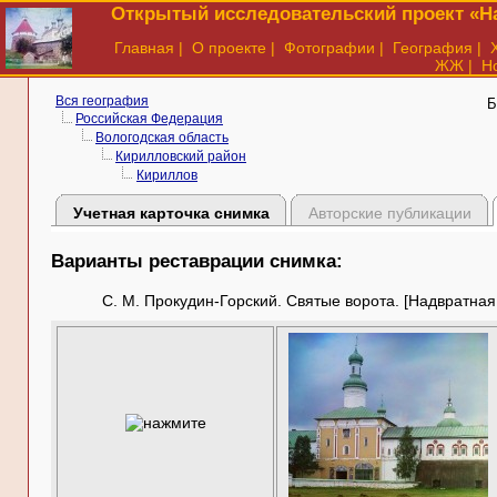
Открытый исследовательский проект «На
Главная
|
О проекте
|
Фотографии
|
География
|
ЖЖ
|
Н
Вся география
Б
Российская Федерация
Вологодская область
Кирилловский район
Кириллов
Учетная карточка снимка
Авторские публикации
Варианты реставрации снимка:
С. М. Прокудин-Горский. Святые ворота. [Надвратная 