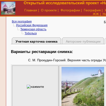
Открытый исследовательский проект «На
Главная
|
О проекте
|
Фотографии
|
География
|
ЖЖ
|
Н
Вся география
Б
Российская Федерация
Тюменская область
Тобольск
Учетная карточка снимка
Авторские публикации
Варианты реставрации снимка:
С. М. Прокудин-Горский. Верхняя часть ограды Ус