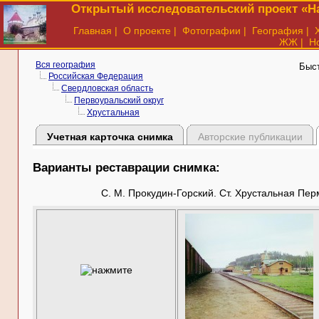
Открытый исследовательский проект «На
Главная
|
О проекте
|
Фотографии
|
География
|
ЖЖ
|
Н
Вся география
Быс
Российская Федерация
Свердловская область
Первоуральский округ
Хрустальная
Учетная карточка снимка
Авторские публикации
Варианты реставрации снимка:
С. М. Прокудин-Горский. Ст. Хрустальная Пер