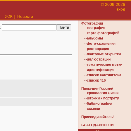
© 2008-2026
вход
ы
|
ЖЖ
|
Новости
Фотографии
:
география
карта фотографий
альбомы
фото-сравнения
реставрация
почтовые открытки
иллюстрации
тематические метки
идентификация
список Хантингтона
список 416
Прокудин-Горский
хронология жизни
штрихи к портрету
библиография
ссылки
Присоединяйтесь!
БЛАГОДАРНОСТИ