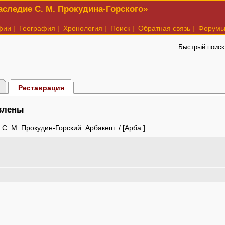
следие С. М. Прокудина-Горского»
фии
|
География
|
Хронология
|
Поиск
|
Обратная связь
|
Форум
Быстрый поиск
Реставрация
авлены
С. М. Прокудин-Горский. Арбакеш. / [Арба.]