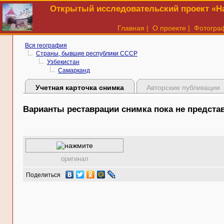
Открытый исследовательский проект «На
Главная
|
О проекте
|
Фотогра
Вся география
Страны, бывшие республики СССР
Узбекистан
Самарканд
Учетная карточка снимка
Авторские публикации
Варианты реставрации снимка пока не предст
оригинал
Поделиться