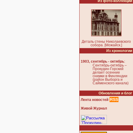
Из фото-коллекции
Деталь стены Николаевского
собора. [Можайск.]
Из хронологии
:
1903, сентябрь - октябрь
Сентябрь-октябрь –
Прокудин-Горский
делает осенние
снимки в Финляндии
(район Выборга и
Сайменского канала)
Обновления и блог
RSS
Лента новостей
Живой Журнал