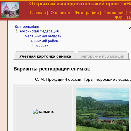
Открытый исследовательский проект «На
Главная
|
О проекте
|
Фотографии
|
География
|
ЖЖ
|
Н
Вся география
Б
Российская Федерация
Челябинская область
Ашинский район
Миньяр
Учетная карточка снимка
Авторские публикации
Варианты реставрации снимка:
С. М. Прокудин-Горский. Горы, поросшие лесом. / 