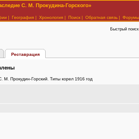
следие С. М. Прокудина-Горского»
фии
|
География
|
Хронология
|
Поиск
|
Обратная связь
|
Форум
Быстрый поиск
Реставрация
авлены
С. М. Прокудин-Горский. Типы корел 1916 год