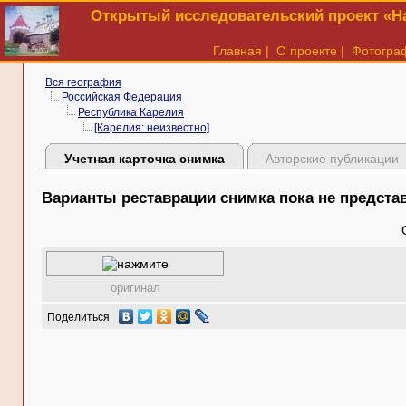
Открытый исследовательский проект «На
Главная
|
О проекте
|
Фотогра
Вся география
Российская Федерация
Республика Карелия
[Карелия: неизвестно]
Учетная карточка снимка
Авторские публикации
Варианты реставрации снимка пока не предст
оригинал
Поделиться