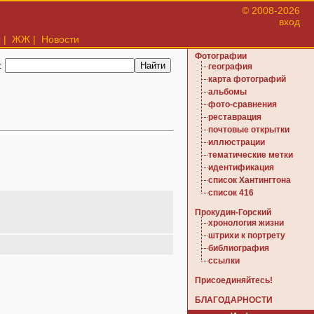
© 2008-2026
вход
ы
|
ЖЖ
|
Новости
Фотографии
:
география
карта фотографий
альбомы
фото-сравнения
реставрация
почтовые открытки
иллюстрации
тематические метки
идентификация
список Хантингтона
список 416
Прокудин-Горский
хронология жизни
штрихи к портрету
библиография
ссылки
Присоединяйтесь!
БЛАГОДАРНОСТИ