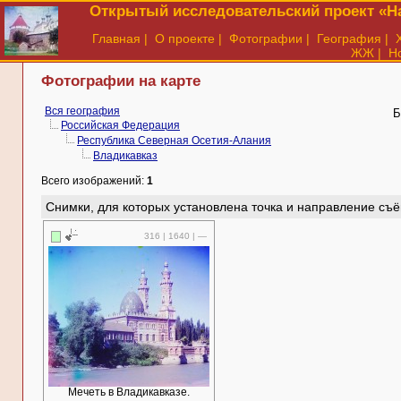
Открытый исследовательский проект «На
Главная
|
О проекте
|
Фотографии
|
География
|
ЖЖ
|
Н
Фотографии на карте
Вся география
Б
Российская Федерация
Республика Северная Осетия-Алания
Владикавказ
Всего изображений:
1
Снимки, для которых установлена точка и направление съё
316 | 1640 | —
Мечеть в Владикавказе.